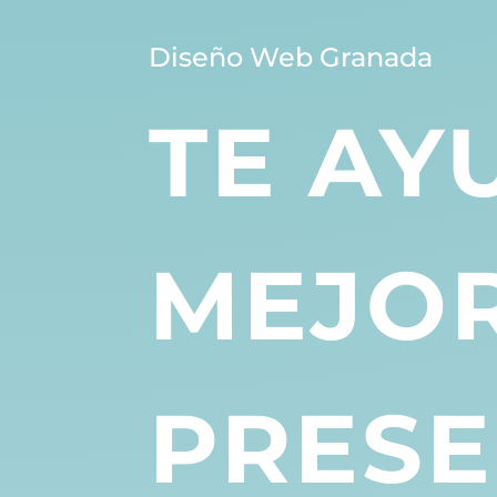
Diseño Web Granada
TE AY
MEJOR
PRESE