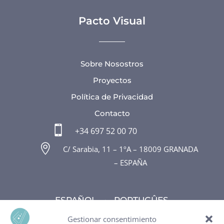
Pacto Visual
Sobre Nosostros
Proyectos
Política de Privacidad
Contacto

+34 697 52 00 70

C/ Sarabia, 11 – 1ºA – 18009 GRANADA
– ESPAÑA
ESPAÑOL
•
PORTUGÛES
Gestionar consentimiento