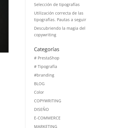
Selección de tipografías
Utilización correcta de las
tipografías. Pautas a seguir
Descubriendo la magia del
copywriting
Categorías
# PrestaShop
# Tipografía
#branding
BLOG
Color
COPYWRITING
DISEÑO
E-COMMERCE
MARKETING